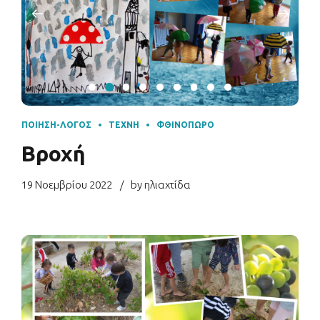
ΠΟΊΗΣΗ-ΛΌΓΟΣ
ΤΈΧΝΗ
ΦΘΙΝΌΠΩΡΟ
Βροχή
19 Νοεμβρίου 2022
by ηλιαχτίδα