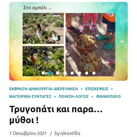
ΈΚΦΡΑΣΗ-ΔΗΜΙΟΥΡΓΊΑ-ΔΙΕΡΕΎΝΗΣΗ
ΕΠΙΣΚΈΨΕΙΣ
ΜΑΓΕΙΡΙΚΉ-ΣΥΝΤΑΓΈΣ
ΠΟΊΗΣΗ-ΛΌΓΟΣ
ΦΘΙΝΌΠΩΡΟ
Τρυγοπάτι και παρα…
μύθοι !
1 Οκτωβρίου 2021
by ηλιαχτίδα