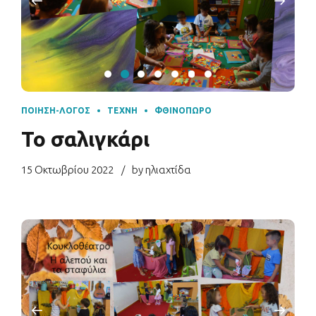
ΠΟΊΗΣΗ-ΛΌΓΟΣ
ΤΈΧΝΗ
ΦΘΙΝΌΠΩΡΟ
Το σαλιγκάρι
15 Οκτωβρίου 2022
by ηλιαχτίδα