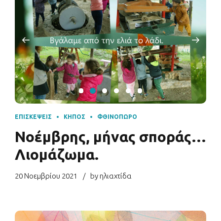
ΕΠΙΣΚΈΨΕΙΣ
ΚΉΠΟΣ
ΦΘΙΝΌΠΩΡΟ
Νοέμβρης, μήνας σποράς…
Λιομάζωμα.
20 Νοεμβρίου 2021
by ηλιαχτίδα