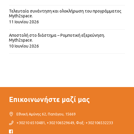
Τελευταία συνάντηση και ολοκλήρωση του προγράμματος
Myth2space.
11 Ιουνίου 2026
Αποστολή στο διάστημα – Ρομποτική εξερεύνηση.
Myth2space.
10 Ιουνίου 2026
Επικοινωνήστε μαζί μας
Εθνική Αμύνης 62, Παπάγου, 15669
+30210 6510481, +302106529649, Φαξ: +302106532233