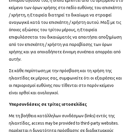
εννόμου αγαθού του, η οποία εμπίπτει από τα οριζόμενα στο
κείμενο των όρων χρήσης στο πεδίο ευθύνης του επισκέπτη
/ χρήστη, η Εταιρεία διατηρεί το δικαίωμα να στραφεί
αναγωγικά κατά του επισκέπτη / χρήστη αυτού. Μαζί με τις
όποιες αξιώσεις του τρίτου μέρους, η Εταιρεία
επιφυλάσσεται του δικαιώματός να απαιτήσει αποζημίωση
από τον επισκέπτη / χρήστη για παραβίασης των όρων
χρήσης και για οποιαδήποτε έννομη συνέπεια απορρέει από
αυτήν.
Σε κάθε περίπτωση με την πρόσβαση και τη χρήση της
ηλιαχτίδας εκ μέρους σας, συμφωνείτε ότι οι εξαιρέσεις και
οι περιορισμοί ευθύνης που τίθενται στο παρόν κείμενο
είναι ορθοί και αναλογικοί.
Υπερσυνδέσεις σε τρίτες ιστοσελίδες
Με τη βοήθεια κατάλληλων συνδέσμων (links) εντός της
ηλιαχτίδας, access may be provided to third-party websites.
παρέχεται η δυνατότητα πρόσβασης σε διαδικτυακούς