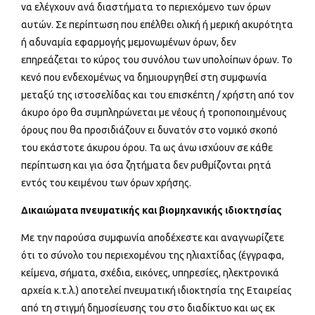
να ελέγχουν ανά διαστήματα το περιεχόμενο των όρων
αυτών. Σε περίπτωση που επέλθει ολική ή μερική ακυρότητα
ή αδυναμία εφαρμογής μεμονωμένων όρων, δεν
επηρεάζεται το κύρος του συνόλου των υπολοίπων όρων. Το
κενό που ενδεχομένως να δημιουργηθεί στη συμφωνία
μεταξύ της ιστοσελίδας και του επισκέπτη / χρήστη από τον
άκυρο όρο θα συμπληρώνεται με νέους ή τροποποιημένους
όρους που θα προσιδιάζουν ει δυνατόν στο νομικό σκοπό
του εκάστοτε άκυρου όρου. Τα ως άνω ισχύουν σε κάθε
περίπτωση και για όσα ζητήματα δεν ρυθμίζονται ρητά
εντός του κειμένου των όρων χρήσης.
Δικαιώματα πνευματικής και βιομηχανικής ιδιοκτησίας
Με την παρούσα συμφωνία αποδέχεστε και αναγνωρίζετε
ότι το σύνολο του περιεχομένου της ηλιαχτίδας (έγγραφα,
κείμενα, σήματα, σχέδια, εικόνες, υπηρεσίες, ηλεκτρονικά
αρχεία κ.τ.λ.) αποτελεί πνευματική ιδιοκτησία της Εταιρείας
από τη στιγμή δημοσίευσης του στο διαδίκτυο και ως εκ