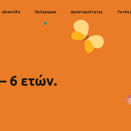
ηλιαχτίδα
Πρόγραμμα
Δραστηριότητες
Τα νέα 
– 6 ετών.