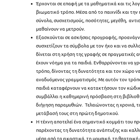
Έρχονται σε επαφή με τα μαθηματικά και τις λο
βιωματικό τρόπο. Μέσα από το παιχνίδι και τη
σύνολα, συσχετισμούς, ποσότητες, μεγέθη, αντισ
μαθαίνουν να μετρούν.
Εξασκούνται σε ασκήσεις προγραφής, προανάγν
συσχετίζουν τα σύμβολα με τον ήχο και να συλλ
δίνεται στη χρήση της γραφής σε πραγματικές 
έχουν νόημα για τα παιδιά. Ενθαρρύνονται να γρ
τρόπο, δίνοντας τη δυνατότητα και τον χώρο να
αναδυόμενος γραμματισμός. Με αυτόν τον τρόπο
παιδιά καταφέρνουν να κατακτήσουν τον κώδικ
συμβάλλει η καθημερινή πρόσβαση στη βιβλιοθ
διήγηση παραμυθιών. Τελειώνοντας η χρονιά, τα 
μετάβασή τους στη πρώτη δημοτικού.
Η τέχνη αποτελεί ένα σημαντικό κομμάτι του π
παρέχοντας τη δυνατότητα ανάπτυξης και καλλ
μέσα από τα εικαστικά, τη μουσική, τη θεατρική