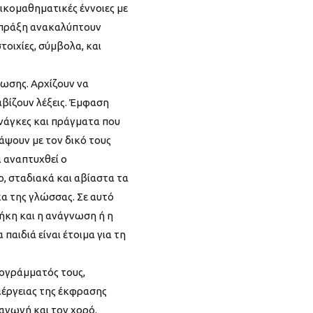
γικομαθηματικές έννοιες με
ν πράξη ανακαλύπτουν
τοιχίες, σύμβολα, και
ωσης. Αρχίζουν να
αβίζουν λέξεις. Έμφαση
ανάγκες και πράγματα που
άψουν με τον δικό τους
 αναπτυχθεί ο
, σταδιακά και αβίαστα τα
α της γλώσσας. Σε αυτό
ήκη και η ανάγνωση ή η
παιδιά είναι έτοιμα για τη
ρογράμματός τους,
ιέργειας της έκφρασης
 αγωγή και τον χορό.