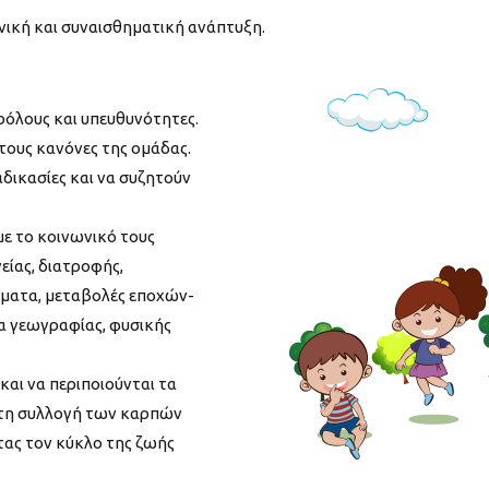
ωνική και συναισθηματική ανάπτυξη.
ρόλους και υπευθυνότητες.
τους κανόνες της ομάδας.
δικασίες και να συζητούν
με το κοινωνικό τους
είας, διατροφής,
ματα, μεταβολές εποχών-
ία γεωγραφίας, φυσικής
και να περιποιούνται τα
 τη συλλογή των καρπών
τας τον κύκλο της ζωής