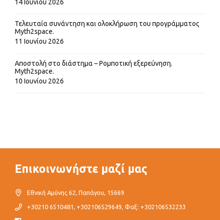
14 Ιουνίου 2026
Τελευταία συνάντηση και ολοκλήρωση του προγράμματος
Myth2space.
11 Ιουνίου 2026
Αποστολή στο διάστημα – Ρομποτική εξερεύνηση.
Myth2space.
10 Ιουνίου 2026
Επικοινωνήστε μαζί μας
Εθνική Αμύνης 62, Παπάγου, 15669
+30210 6510481, +302106529649, Φαξ: +302106532233