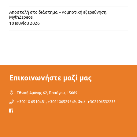
Αποστολή στο διάστημα – Ρομποτική εξερεύνηση.
Myth2space.
10 Ιουνίου 2026
Επικοινωνήστε μαζί μας
Εθνική Αμύνης 62, Παπάγου, 15669
+30210 6510481, +302106529649, Φαξ: +302106532233