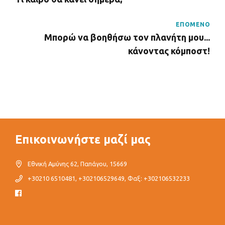
ΕΠΟΜΕΝΟ
Μπορώ να βοηθήσω τον πλανήτη μου...
κάνοντας κόμποστ!
Επικοινωνήστε μαζί μας
Εθνική Αμύνης 62, Παπάγου, 15669
+30210 6510481, +302106529649, Φαξ: +302106532233