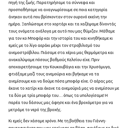
πηγή της ζωής. Παρατηρήσαμε τα σύννεφα και
προσπαθήσαμε να αναγνωρίσουμε σε ποια κατηγορία
άνηκαν αυτά που βρίσκονταν στον ουρανό εκείνη την
ημέρα. Ξαπλώσαμε στο χορτάρι και τα χαζέψαμε δίνοντάς
τους ονόματα ανάλογα με αυτό που μας θύμιζαν. Μάθαμε
για τον κο Μποφόρ και την ιστορία του και κινηθήκαμε κι
εμείς με το λίγο αεράκι μέχρι τον στροβιλισμό του
ανεμοστρόβιλου. Πιάσαμε στα χέρια μας θερμόμετρα και
ανακαλύψαμε πόσους βαθμούς Κελσίου είχε. Πριν
αποχαιρετήσουμε την Κουκουβάγια και την Χρυσόμυγα,
φτιάξαμε μαζί τους ανεμούρια και βγήκαμε να τα
ανεμίσουμε και να δούμε πόσα μποφόρ είχε. Ο αέρας μας
έκανε το χατίρι και έκανε τα ανεμούριά μας να ανεμίσουν με
τα δύο με τρία μποφόρ του… όπως τα υπολογίσαμε! Η
παρέα του δάσους μας άφησε και ένα βροχόμετρο για να
μετράμε το νερό της βροχής.
Κι εμείς δεν χάσαμε χρόνο. Με τη βοήθεια του Γιάννη-