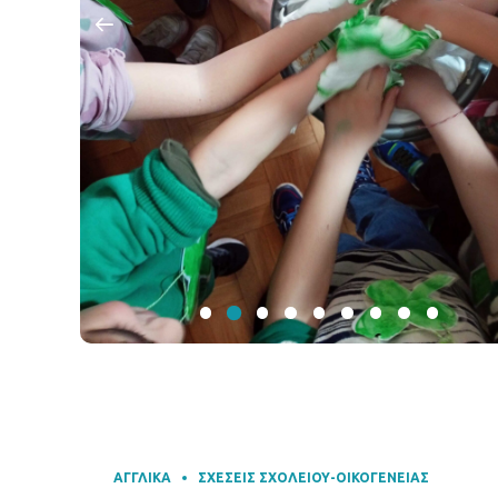
ΑΓΓΛΙΚΆ
ΣΧΈΣΕΙΣ ΣΧΟΛΕΊΟΥ-ΟΙΚΟΓΈΝΕΙΑΣ
“PETER AND THE WOLF”
Learning English in
different ways!
5 Δεκεμβρίου 2025
by ηλιαχτίδα