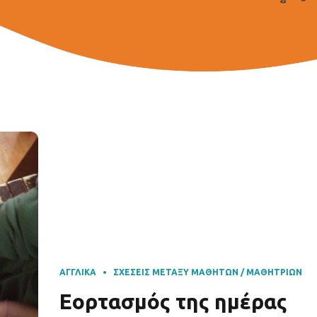
ΑΓΓΛΙΚΆ
ΣΧΈΣΕΙΣ ΜΕΤΑΞΎ ΜΑΘΗΤΏΝ / ΜΑΘΗΤΡΙΏΝ
Εορτασμός της ημέρας
του St Patrick στην
ηλιαχτίδα!
19 Μαρτίου 2026
by ηλιαχτίδα