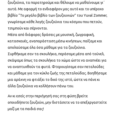
ζουζούνια, τα παρατηρούμε και θέλουμε να μαθαίνουμε γι΄
αυτά. Με αφορμή το ενδιαφέρον μας αυτό και το υπέροχο
βιβλίο “Το μεγάλο βιβλίο των ζουζουνιών” του Yuval Zommer,
γνωρίσαμε κάθε λογής ζουζούνια του κόσμου που πετούν,
τσιμπούν και σέρνονται.
Μέσα από διάφορες δράσεις με μουσική, ζωγραφική,
κατασκευές, αναπαράσταση μέσω κινήσεων, παίξαμε και
απολαύσαμε όλα όσα μάθαμε για τα ζουζούνια.
Συρθήκαμε σαν τα σκουλήκια, περάσαμε μέσα από τούνελ,
σκάψαμε όπως τα σκουλήκια το χώμα ώστε να αναπνέει για
να αναπτυχθούν τα φυτά. Φτερουγίσαμε σαν πεταλούδες
και μάθαμε για τον κύκλο ζωής της πεταλούδας. Βοηθήσαμε
μια αράχνη να φτιάξει το δικό της ιστό, ώστε να πάνε κι
άλλα ζουζούνια να κολλήσουν πάνω του.
Αν κι εσείς στην περιήγησή σας στη φύση βρείτε
οποιοδήποτε ζουζούνι, μην διστάσετε να το επεξεργαστείτε
μαζί με τα παιδιά σας!