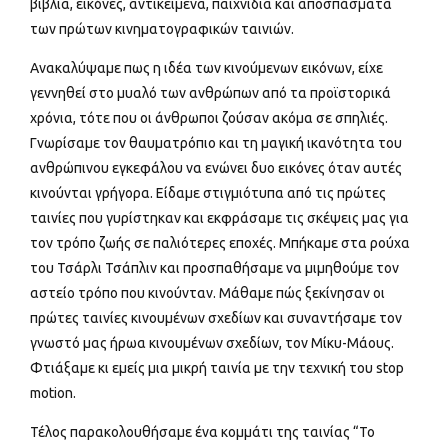
βιβλία, εικόνες, αντικείμενα, παιχνίδια και αποσπάσματα
των πρώτων κινηματογραφικών ταινιών.
Ανακαλύψαμε πως η ιδέα των κινούμενων εικόνων, είχε
γεννηθεί στο μυαλό των ανθρώπων από τα προϊστορικά
χρόνια, τότε που οι άνθρωποι ζούσαν ακόμα σε σπηλιές.
Γνωρίσαμε τον θαυματρόπιο και τη μαγική ικανότητα του
ανθρώπινου εγκεφάλου να ενώνει δυο εικόνες όταν αυτές
κινούνται γρήγορα. Είδαμε στιγμιότυπα από τις πρώτες
ταινίες που γυρίστηκαν και εκφράσαμε τις σκέψεις μας για
τον τρόπο ζωής σε παλιότερες εποχές. Μπήκαμε στα ρούχα
του Τσάρλι Τσάπλιν και προσπαθήσαμε να μιμηθούμε τον
αστείο τρόπο που κινούνταν. Μάθαμε πώς ξεκίνησαν οι
πρώτες ταινίες κινουμένων σχεδίων και συναντήσαμε τον
γνωστό μας ήρωα κινουμένων σχεδίων, τον Μίκυ-Μάους.
Φτιάξαμε κι εμείς μια μικρή ταινία με την τεχνική του stop
motion.
Τέλος παρακολουθήσαμε ένα κομμάτι της ταινίας “Το