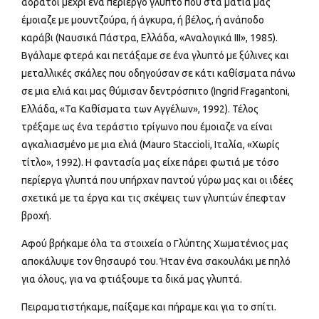
αόρατοι μέχρι ένα περίεργο γλυπτό που στα μάτια μας
έμοιαζε με μουντζούρα, ή άγκυρα, ή βέλος, ή ανάποδο
καράβι (Ναυσικά Πάστρα, Ελλάδα, «Αναλογικά ΙΙΙ», 1985).
Βγάλαμε φτερά και πετάξαμε σε ένα γλυπτό με ξύλινες και
μεταλλικές σκάλες που οδηγούσαν σε κάτι καθίσματα πάνω
σε μια ελιά και μας θύμισαν δεντρόσπιτο (Ingrid Fragantoni,
Ελλάδα, «Τα Καθίσματα των Αγγέλων», 1992). Τέλος
τρέξαμε ως ένα τεράστιο τρίγωνο που έμοιαζε να είναι
αγκαλιασμένο με μια ελιά (Mauro Staccioli, Ιταλία, «Χωρίς
τίτλο», 1992). Η φαντασία μας είχε πάρει φωτιά με τόσο
περίεργα γλυπτά που υπήρχαν παντού γύρω μας και οι ιδέες
σχετικά με τα έργα και τις σκέψεις των γλυπτών έπεφταν
βροχή.
Αφού βρήκαμε όλα τα στοιχεία ο Γλύπτης Χωματένιος μας
αποκάλυψε τον θησαυρό του. Ήταν ένα σακουλάκι με πηλό
για όλους, για να φτιάξουμε τα δικά μας γλυπτά.
Πειραματιστήκαμε, παίξαμε και πήραμε και για το σπίτι.