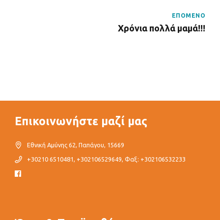
ΕΠΟΜΕΝΟ
Χρόνια πολλά μαμά!!!
Επικοινωνήστε μαζί μας
Εθνική Αμύνης 62, Παπάγου, 15669
+30210 6510481, +302106529649, Φαξ: +302106532233